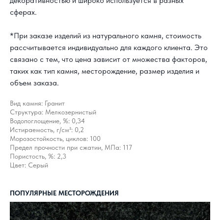
декоративностью и широко используется в разных
сферах.
*При заказе изделий из натурального камня, стоимость
рассчитывается индивидуально для каждого клиента. Это
связано с тем, что цена зависит от множества факторов,
таких как тип камня, месторождение, размер изделия и
объем заказа.
Вид камня: Гранит
Структура: Мелкозернистый
Водопоглощение, %: 0,34
Истираемость, г/см²: 0,2
Морозостойкость, циклов: 100
Предел прочности при сжатии, МПа: 117
Пористость, %: 2,3
Цвет: Серый
КАК С НАМИ
СВЯЗАТЬСЯ?
ПОПУЛЯРНЫЕ МЕСТОРОЖДЕНИЯ