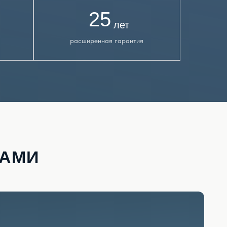
25
лет
расширенная гарантия
УЮ ЦЕНУ!
одукции за счёт собственных
рами, использования полного
 технологий безотходного
.