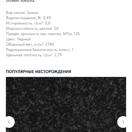
объем заказа.
Вид камня: Гранит
Водопоглощение, %: 0,49
Истираемость, г/см²: 0,8
Морозостойкость, циклов: 50
Предел прочности при сжатии, МПа: 125
Цвет: Черный
Объемный вес, кг/м³: 2740
Радиационная безопасность, класс: 1
Удельная плотность, г/см²: 2,79
ПОПУЛЯРНЫЕ МЕСТОРОЖДЕНИЯ
КАК С НАМИ
СВЯЗАТЬСЯ?
8 800 302-18-08
info@topgranit-expert.ru
г. Москва, Одинцово,
ул. Западная, 17, стр.24