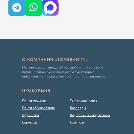
условиях не является публичной офертой, определяемой
положениями Статьи 437 ГК РФ
Политика конфиденциальности
О КОМПАНИИ «TOPGRANIT®»
Мы занимаемся продажей изделий из натурального
камня, а также оказываем ряд услуг, которые
предполагают проведение работ с этим материалом.
ПРОДУКЦИЯ
Плита мощения
Тактильная плита
Плита облицовочная
Болларды
Брусчатка
Водостоки, лотки, желобы
Бордюры
Пандусы