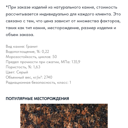
*При заказе изделий из натурального камня, стоимость
рассчитывается индивидуально для каждого клиента. Это
связано с тем, что цена зависит от множества факторов,
таких как тип камня, месторождение, размер изделия и
объем заказа.
Вид камня: Гранит
Водопоглощение, %: 0,22
Морозостойкость, циклов: 50
Предел прочности при сжатии, МПа: 135,9
Пористость, %: 1,63
Цвет: Серый
Объемный вес, кг/м³: 2740
Радиационная безопасность, класс: 1
КАК С НАМИ
ПОПУЛЯРНЫЕ МЕСТОРОЖДЕНИЯ
СВЯЗАТЬСЯ?
8 800 302-18-08
info@topgranit-expert.ru