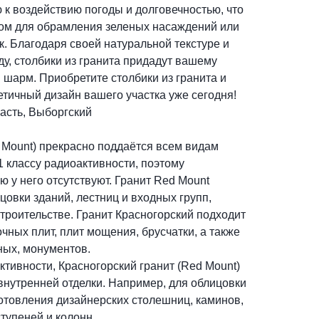
 к воздействию погоды и долговечностью, что
ом для обрамления зеленых насаждений или
. Благодаря своей натуральной текстуре и
у, столбики из гранита придадут вашему
шарм. Приобретите столбики из гранита и
етичный дизайн вашего участка уже сегодня!
асть, Выборгский
 Mount) прекрасно поддаётся всем видам
 1 классу радиоактивности, поэтому
 у него отсутствуют. Гранит Red Mount
цовки зданий, лестниц и входных групп,
троительстве. Гранит Красногорский подходит
чных плит, плит мощения, брусчатки, а также
ных, монументов.
ктивности, Красногорский гранит (Red Mount)
внутренней отделки. Например, для облицовки
готовления дизайнерских столешниц, каминов,
ступеней и колонн.