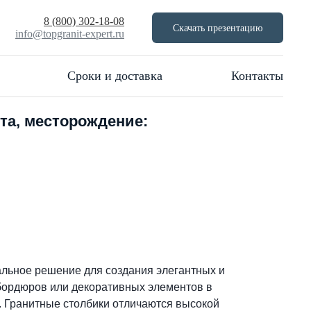
8 (800) 302-18-08
Скачать презентацию
info@topgranit-expert.ru
Сроки и доставка
Контакты
та, месторождение:
 проекта
альное решение для создания элегантных и
бордюров или декоративных элементов в
. Гранитные столбики отличаются высокой