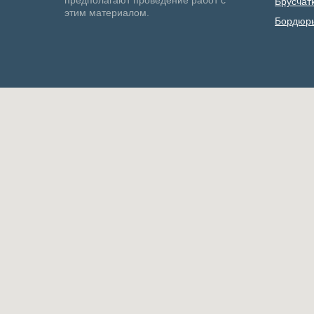
предполагают проведение работ с
Брусчат
этим материалом.
Бордюр