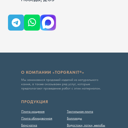
Вся представленная на сайте информация, касающаяся
технических характеристик, наличия на складе, стоимости
товаров, носит информационный характер и ни при каких
условиях не является публичной офертой, определяемой
положениями Статьи 437 ГК РФ
Политика конфиденциальности
О КОМПАНИИ «TOPGRANIT®»
Мы занимаемся продажей изделий из натурального
камня, а также оказываем ряд услуг, которые
предполагают проведение работ с этим материалом.
ПРОДУКЦИЯ
Плита мощения
Тактильная плита
Плита облицовочная
Болларды
Брусчатка
Водостоки, лотки, желобы