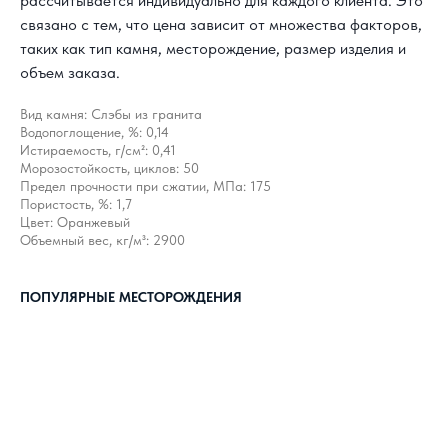
рассчитывается индивидуально для каждого клиента. Это
связано с тем, что цена зависит от множества факторов,
таких как тип камня, месторождение, размер изделия и
объем заказа.
Вид камня: Слэбы из гранита
Водопоглощение, %: 0,14
Истираемость, г/см²: 0,41
Морозостойкость, циклов: 50
Предел прочности при сжатии, МПа: 175
Пористость, %: 1,7
Цвет: Оранжевый
Объемный вес, кг/м³: 2900
ПОПУЛЯРНЫЕ МЕСТОРОЖДЕНИЯ
КАК С НАМИ
СВЯЗАТЬСЯ?
8 800 302-18-08
info@topgranit-expert.ru