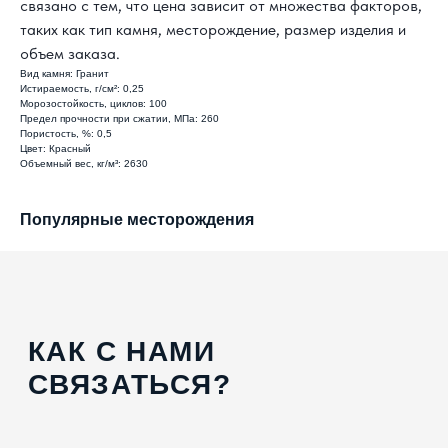
связано с тем, что цена зависит от множества факторов,
СВЯЗАТЬСЯ?
таких как тип камня, месторождение, размер изделия и
объем заказа.
8 800 302-18-08
Вид камня: Гранит
Истираемость, г/см²: 0,25
info@topgranit-expert.ru
Морозостойкость, циклов: 100
Предел прочности при сжатии, МПа: 260
Пористость, %: 0,5
г. Москва, Одинцово,
Цвет: Красный
ул. Западная, 17, стр.24
Объемный вес, кг/м³: 2630
г. Санкт-Петербург,
Ярославский
проспект 66 корп. 1
Популярные месторождения
г. Сочи, пгт. «Сириус»,
ул. 65 лет
Победы, д.65