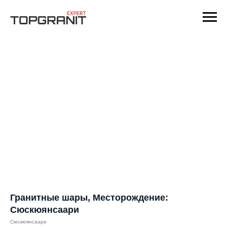
Гранитные шары, Месторождение:
Сюскюянсаари
Сюскюянсаари