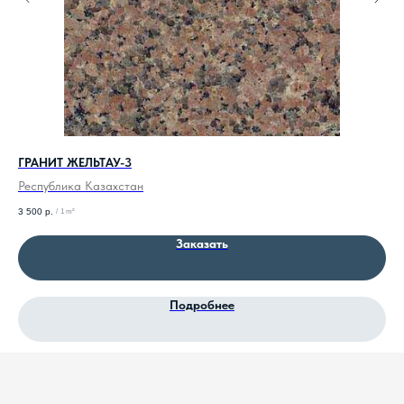
ГРАНИТ ЖЕЛЬТАУ-3
ГР
Республика Казахстан
Ро
3 500
р.
2 9
/
1 m²
Заказать
Подробнее