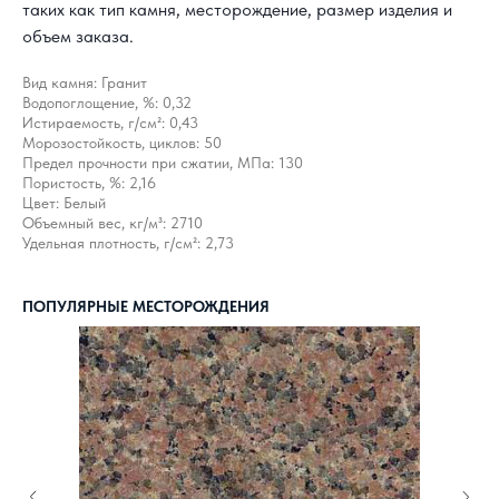
таких как тип камня, месторождение, размер изделия и
объем заказа.
Вид камня: Гранит
Водопоглощение, %: 0,32
Истираемость, г/см²: 0,43
Морозостойкость, циклов: 50
Предел прочности при сжатии, МПа: 130
КАК С НАМИ
Пористость, %: 2,16
СВЯЗАТЬСЯ?
Цвет: Белый
Объемный вес, кг/м³: 2710
Удельная плотность, г/см²: 2,73
8 800 302-18-08
info@topgranit-expert.ru
ПОПУЛЯРНЫЕ МЕСТОРОЖДЕНИЯ
г. Москва, Одинцово,
ул. Западная, 17, стр.24
г. Санкт-Петербург,
Ярославский
проспект 66 корп. 1
г. Сочи, пгт. «Сириус»,
ул. 65 лет
Победы, д.65