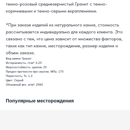
темно-розовый среднезернистый Гранит с темно-
8 800 302-18-08
коричневыми и темно-серыми вкраплениями.
info@topgranit-expert.ru
*При заказе изделий из натурального камня, стоимость
г. Москва, Одинцово,
рассчитывается индивидуально для каждого клиента. Это
ул. Западная, 17, стр.24
связано с тем, что цена зависит от множества факторов,
таких как тип камня, месторождение, размер изделия и
г. Санкт-Петербург,
Ярославский
проспект 66 корп. 1
объем заказа.
Вид камня: Гранит
г. Сочи, пгт. «Сириус»,
ул. 65 лет
Истираемость, г/см²: 0,25
Победы, д.65
Морозостойкость, циклов: 25
Предел прочности при сжатии, МПа: 175
Пористость, %: 1,3
Цвет: Серый
Объемный вес, кг/м³: 2560
Популярные месторождения