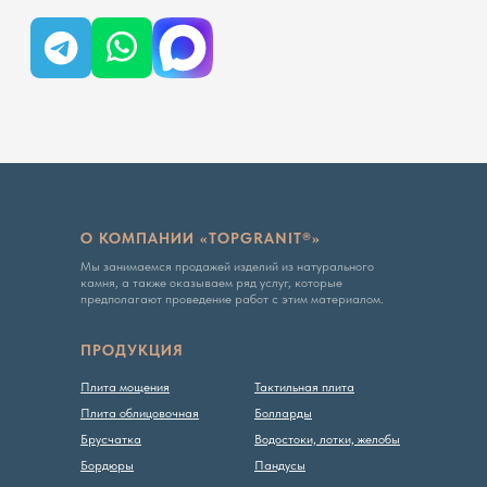
Вся представленная на сайте информация, касающаяся
технических характеристик, наличия на складе, стоимости
товаров, носит информационный характер и ни при каких
условиях не является публичной офертой, определяемой
положениями Статьи 437 ГК РФ
Политика конфиденциальности
О КОМПАНИИ «TOPGRANIT®»
Мы занимаемся продажей изделий из натурального
камня, а также оказываем ряд услуг, которые
предполагают проведение работ с этим материалом.
ПРОДУКЦИЯ
Плита мощения
Тактильная плита
Плита облицовочная
Болларды
Брусчатка
Водостоки, лотки, желобы
Бордюры
Пандусы