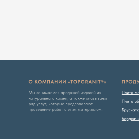
О КОМПАНИИ «TOPGRANIT®»
ПРОД
Мы занимаемся продажей изделий из
Плита м
натурального камня, а также оказываем
Плита об
ряд услуг, которые предполагают
проведение работ с этим материалом.
Брусчат
Бордюр