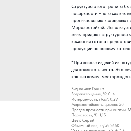
Структура этого Гранита бы
поверхности много мелких в
проникновению кварцевых по
Морозостойкий. Используетс
жилы придают структурность
компания готова предоставит
продукции по нашему каталог
*При заказе изделий из нат
для каждого клиента. Это св
как тип камня, месторождени
Вид камня: Гранит
Водопоглощение, %: 0,14
Истираемость, г/см²: 0,29
Морозостойкость, циклов: 50
Предел прочности при сжатии, 
Пористость, %: 1,15
Цвет: Серый
Объемный вес, кг/м³: 2650
Удельная плотность, г/см²: 2,6