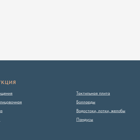
УКЦИЯ
ощения
Тактильная плита
лицовочная
Болларды
ка
Водостоки, лотки, желобы
ы
Пандусы