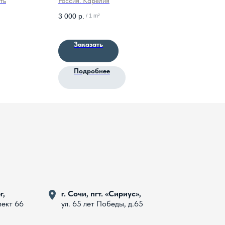
ть
Россия. Карелия
Респ
3 000
р.
5 00
/
1 m²
Заказать
Подробнее
г,
г. Сочи, пгт. «Сириус»,
пект 66
ул. 65 лет Победы, д.65