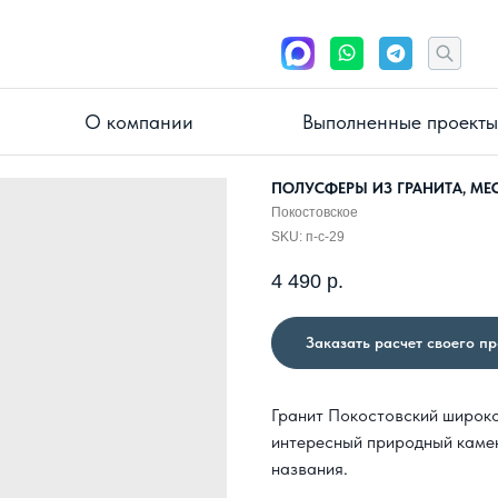
О компании
Выполненные проекты
ПОЛУСФЕРЫ ИЗ ГРАНИТА, М
Покостовское
SKU:
п-с-29
4 490
р.
Заказать расчет своего п
Гранит Покостовский широко
интересный природный камен
названия.