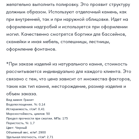
желательно выполнить полировку. Это проявит структуру
должным образом. Используют отделочный камень, как
при внутренней, так и при наружной облицовке. Идет на
КАК С НАМИ
оформления надгробий и используется при оформлении
СВЯЗАТЬСЯ?
могил. Качественно смотрятся бортики для бассейнов,
скамейки и иная мебель, столешницы, лестницы,
8 800 302-18-08
оформление фонтанов.
info@topgranit-expert.ru
*При заказе изделий из натурального камня, стоимость
г. Москва, Одинцово,
рассчитывается индивидуально для каждого клиента. Это
ул. Западная, 17, стр.24
связано с тем, что цена зависит от множества факторов,
г. Санкт-Петербург,
Ярославский
таких как тип камня, месторождение, размер изделия и
проспект 66 корп. 1
объем заказа.
г. Сочи, пгт. «Сириус»,
ул. 65 лет
Вид камня: Гранит
Победы, д.65
Водопоглощение, %: 0,14
Истираемость, г/см²: 0,41
Морозостойкость, циклов: 50
Предел прочности при сжатии, МПа: 175
Пористость, %: 1,7
Цвет: Черный
Объемный вес, кг/м³: 2900
Удельная плотность, г/см²: 2,71