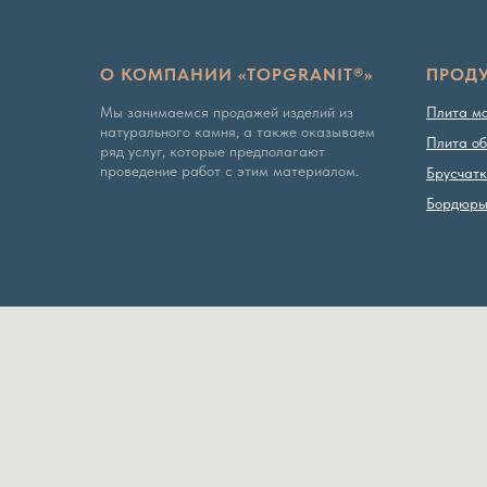
О КОМПАНИИ «TOPGRANIT®»
ПРОД
Мы занимаемся продажей изделий из
Плита м
натурального камня, а также оказываем
Плита об
ряд услуг, которые предполагают
проведение работ с этим материалом.
Брусчат
Бордюр