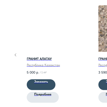
ГРАНИТ АЛАТАУ
ГРАН
ь
Республика Казахстан
Респу
5 000
р.
3 590
/
1 m²
Заказать
Подробнее