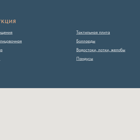
УКЦИЯ
ощения
Тактильная плита
лицовочная
Болларды
ка
Водостоки, лотки, желобы
ы
Пандусы