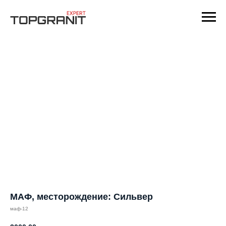
МАФ, месторождение: Сильвер
маф-12