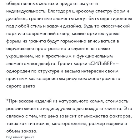
общественных местах и придают им уют и
индивидуальность. Благодаря широкому спектру форм и
дизайнов, гранитные элементы могут быть адаптированы
под любой стиль и задачи дизайна. Будь то классический
парк или современный сквер, малые архитектурные
формы из гранита будут гармонично вписываться в
окружающее пространство и служить не только
украшением, но и практичным и функциональным
элементом ландшафта. Гранит марки «СИЛЬВЕР» –
однороден по структуре и весьма интересен своим
приятным мелкозернистым рисунком монохромного
КАК С НАМИ
серого цвета
СВЯЗАТЬСЯ?
*При заказе изделий из натурального камня, стоимость
8 800 302-18-08
рассчитывается индивидуально для каждого клиента. Это
связано с тем, что цена зависит от множества факторов,
info@topgranit-expert.ru
таких как тип камня, месторождение, размер изделия и
г. Москва, Одинцово,
объем заказа.
ул. Западная, 17, стр.24
Вид камня: Гранит