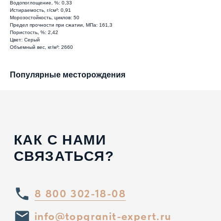
Водопоглощение, %: 0,33
г. Санкт-Петербург,
Ярославский
Истираемость, г/см²: 0,91
проспект 66 корп. 1
Морозостойкость, циклов: 50
Предел прочности при сжатии, МПа: 161,3
Пористость, %: 2,42
г. Сочи, пгт. «Сириус»,
ул. 65 лет
Цвет: Серый
Победы, д.65
Объемный вес, кг/м³: 2660
Популярные месторождения