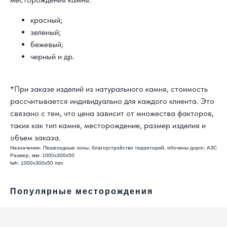
красный;
зеленый;
бежевый;
КАК С НАМИ
черный и др.
СВЯЗАТЬСЯ?
*При заказе изделий из натурального камня, стоимость
8 800 302-18-08
рассчитывается индивидуально для каждого клиента. Это
info@topgranit-expert.ru
связано с тем, что цена зависит от множества факторов,
таких как тип камня, месторождение, размер изделия и
г. Москва, Одинцово,
объем заказа.
ул. Западная, 17, стр.24
Назначение: Пешеходные зоны, благоустройство территорий, обочины дорог, АЗС
г. Санкт-Петербург,
Ярославский
Размер, мм: 1000х300х50
lwh: 1000x300x50 mm
проспект 66 корп. 1
г. Сочи, пгт. «Сириус»,
ул. 65 лет
Популярные месторождения
Победы, д.65