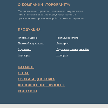
О КОМПАНИИ «TOPGRANIT®»
Мы занимаемся продажей изделий из натурального
камня, а также оказываем ряд услуг, которые
предполагают проведение работ с этим материалом.
ПРОДУКЦИЯ
Плита мощения
Тактильная плита
Плита облицовочная
Болларды
Брусчатка
Водостоки, лотки, желобы
Бордюры
Пандусы
КАТАЛОГ
О НАС
СРОКИ И ДОСТАВКА
ВЫПОЛНЕННЫЕ ПРОЕКТЫ
КОНТАКТЫ