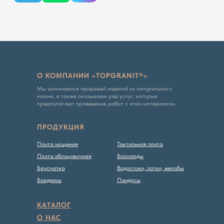
Политика конфиденциальности
О КОМПАНИИ «TOPGRANIT®»
Мы занимаемся продажей изделий из натурального
камня, а также оказываем ряд услуг, которые
предполагают проведение работ с этим материалом.
ПРОДУКЦИЯ
Плита мощения
Тактильная плита
Плита облицовочная
Болларды
Брусчатка
Водостоки, лотки, желобы
Бордюры
Пандусы
КАТАЛОГ
О НАС