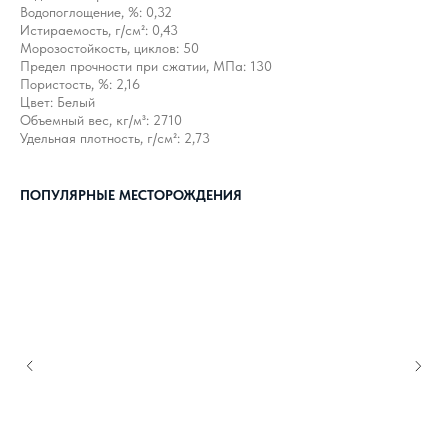
Водопоглощение, %: 0,32
Истираемость, г/см²: 0,43
Морозостойкость, циклов: 50
Предел прочности при сжатии, МПа: 130
Пористость, %: 2,16
Цвет: Белый
Объемный вес, кг/м³: 2710
Удельная плотность, г/см²: 2,73
ПОПУЛЯРНЫЕ МЕСТОРОЖДЕНИЯ
КАК С НАМИ
СВЯЗАТЬСЯ?
8 800 302-18-08
info@topgranit-expert.ru
г. Москва, Одинцово,
ул. Западная, 17, стр.24
г. Санкт-Петербург,
Ярославский
проспект 66 корп. 1