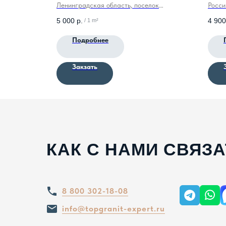
Ленинградская область, поселок
Росси
Возрождение.
5 000
р.
4 900
/
1 m²
Подробнее
Закзать
КАК С НАМИ СВЯЗ
8 800 302-18-08
info@topgranit-expert.ru