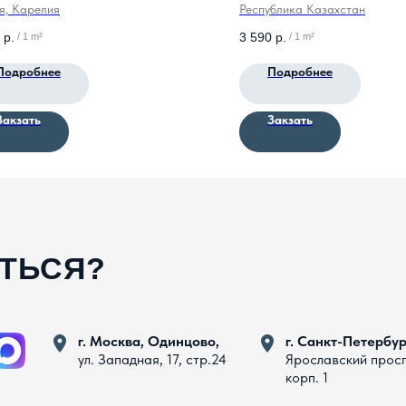
я, Карелия
Республика Казахстан
р.
3 590
р.
/
1 m²
/
1 m²
Подробнее
Подробнее
Закзать
Закзать
АТЬСЯ?
г. Москва, Одинцово,
г. Санкт-Петербур
ул. Западная, 17, стр.24
Ярославский прос
корп. 1