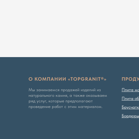
О КОМПАНИИ «TOPGRANIT®»
ПРОД
Мы занимаемся продажей изделий из
Плита м
натурального камня, а также оказываем
Плита об
ряд услуг, которые предполагают
проведение работ с этим материалом.
Брусчат
Бордюр