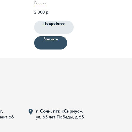
Россия
Росс
2 900
р.
3 00
Подробнее
Закзать
г,
г. Сочи, пгт. «Сириус»,
пект 66
ул. 65 лет Победы, д.65