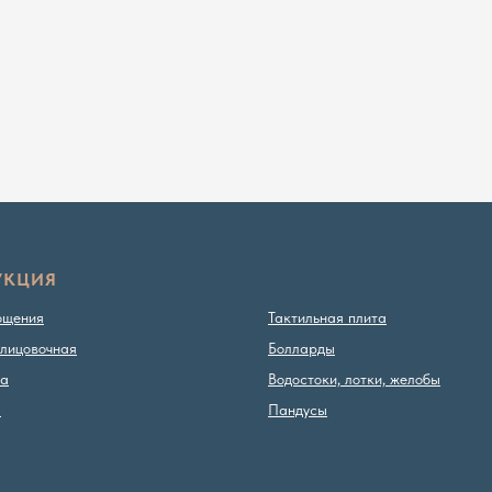
УКЦИЯ
ощения
Тактильная плита
лицовочная
Болларды
ка
Водостоки, лотки, желобы
ы
Пандусы