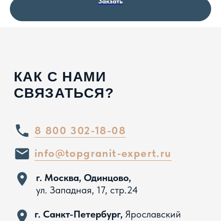
Закзать