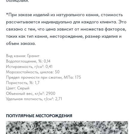
облицовки.
*При заказе изделий из натурального камня, стоимость
рассчитывается индивидуально для каждого клиента. Это
связано с тем, что цена зависит от множества факторов,
таких как тип камня, месторождение, размер изделия и
объем заказа.
Вид камня: Гранит
Водопоглощение, %: 0,14
Истираемость, г/см²: 0,41
Морозостойкость, циклов: 50
Предел прочности при сжатии, МПа: 175
Пористость, %: 1,7
Цвет: Серый
Объемный вес, кг/м³: 2900
Удельная плотность, г/см²: 2,71
КАК С НАМИ
ПОПУЛЯРНЫЕ МЕСТОРОЖДЕНИЯ
СВЯЗАТЬСЯ?
8 800 302-18-08