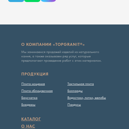
О КОМПАНИИ «TOPGRANIT®»
Мы занимаемся продажей изделий из натурального
камня, а также оказываем ряд услуг, которые
Вся представленная на сайте информация, касающаяся
предполагают проведение работ с этим материалом.
технических характеристик, наличия на складе, стоимости
товаров, носит информационный характер и ни при каких
условиях не является публичной офертой, определяемой
положениями Статьи 437 ГК РФ
ПРОДУКЦИЯ
Политика конфиденциальности
Плита мощения
Тактильная плита
Плита облицовочная
Болларды
Брусчатка
Водостоки, лотки, желобы
Бордюры
Пандусы
КАТАЛОГ
О НАС