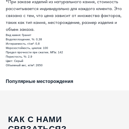
*При заказе изделий из натурального камня, стоимость
рассчитывается индивидуально для каждого клиента. Это
КАК С НАМИ
связано с тем, что цена зависит от множества факторов,
СВЯЗАТЬСЯ?
таких как тип камня, месторождение, размер изделия и
объем заказа.
8 800 302-18-08
Вид камня: Гранит
Водопоглощение, %: 0,38
info@topgranit-expert.ru
Истираемость, г/см²: 0,8
Морозостойкость, циклов: 100
Предел прочности при сжатии, МПа: 142
г. Москва, Одинцово,
Пористость, %: 2,9
ул. Западная, 17, стр.24
Цвет: Серый
Объемный вес, кг/м³: 2650
г. Санкт-Петербург,
Ярославский
проспект 66 корп. 1
Популярные месторождения
г. Сочи, пгт. «Сириус»,
ул. 65 лет
Победы, д.65