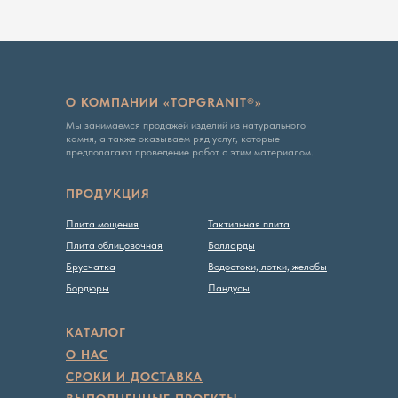
О КОМПАНИИ «TOPGRANIT®»
Мы занимаемся продажей изделий из натурального
камня, а также оказываем ряд услуг, которые
предполагают проведение работ с этим материалом.
ПРОДУКЦИЯ
Плита мощения
Тактильная плита
Плита облицовочная
Болларды
Брусчатка
Водостоки, лотки, желобы
Бордюры
Пандусы
КАТАЛОГ
О НАС
СРОКИ И ДОСТАВКА