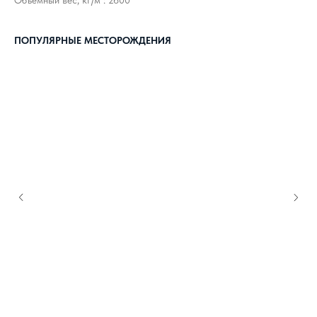
Объемный вес, кг/м³: 2600
ПОПУЛЯРНЫЕ МЕСТОРОЖДЕНИЯ
КАК С НАМИ
СВЯЗАТЬСЯ?
8 800 302-18-08
info@topgranit-expert.ru
г. Москва, Одинцово,
ул. Западная, 17, стр.24
г. Санкт-Петербург,
Ярославский
проспект 66 корп. 1