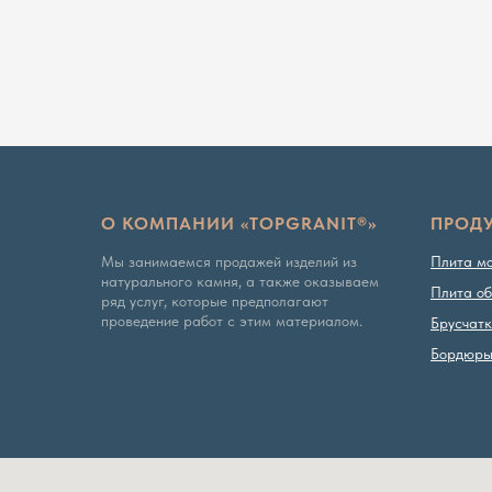
О КОМПАНИИ «TOPGRANIT®»
ПРОД
Мы занимаемся продажей изделий из
Плита м
натурального камня, а также оказываем
Плита об
ряд услуг, которые предполагают
проведение работ с этим материалом.
Брусчат
Бордюр