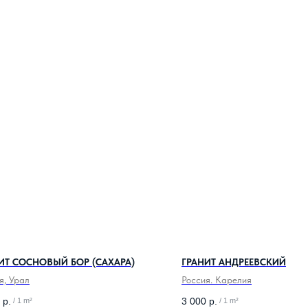
ИТ СОСНОВЫЙ БОР (САХАРА)
ГРАНИТ АНДРЕЕВСКИЙ
я, Урал
Россия. Карелия
р.
3 000
р.
/
1 m²
/
1 m²