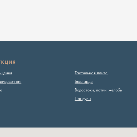
УКЦИЯ
ощения
Тактильная плита
лицовочная
Болларды
ка
Водостоки, лотки, желобы
ы
Пандусы