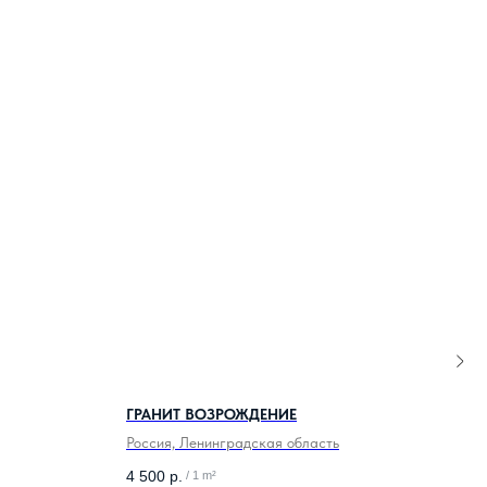
ГРАНИТ ВОЗРОЖДЕНИЕ
ГРА
Россия, Ленинградская область
Росс
4 500
р.
4 30
/
1 m²