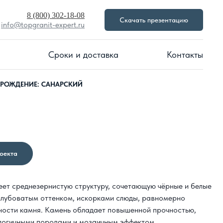
8 (800) 302-18-08
Скачать презентацию
info@topgranit-expert.ru
Сроки и доставка
Контакты
ОРОЖДЕНИЕ: САНАРСКИЙ
роекта
еет среднезернистую структуру, сочетающую чёрные и белые
голубоватым оттенком, искорками слюды, равномерно
ности камня. Камень обладает повышенной прочностью,
алогичными породами и мозаичным эффектом.