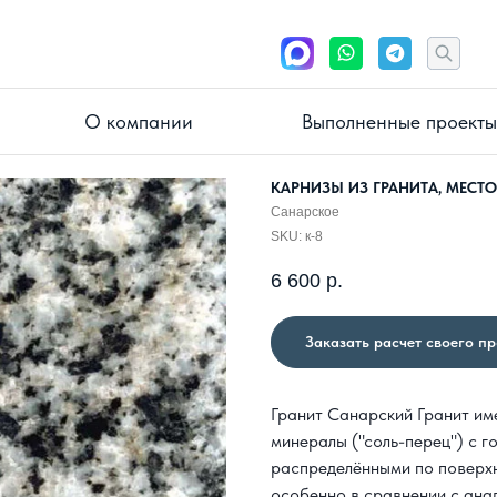
О компании
Выполненные проекты
КАРНИЗЫ ИЗ ГРАНИТА, МЕСТ
Санарское
SKU:
к-8
6 600
р.
Заказать расчет своего п
Гранит Санарский
Гранит им
минералы ("соль-перец") с 
распределёнными по поверх
особенно в сравнении с ан