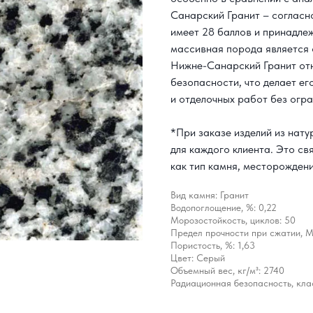
Санарский Гранит – согласн
имеет 28 баллов и принадле
массивная порода является 
Нижне-Санарский Гранит отн
безопасности, что делает ег
и отделочных работ без огра
*При заказе изделий из нат
для каждого клиента. Это св
как тип камня, месторождени
Вид камня: Гранит
Водопоглощение, %: 0,22
Морозостойкость, циклов: 50
Предел прочности при сжатии, М
Пористость, %: 1,63
Цвет: Серый
Объемный вес, кг/м³: 2740
Радиационная безопасность, клас