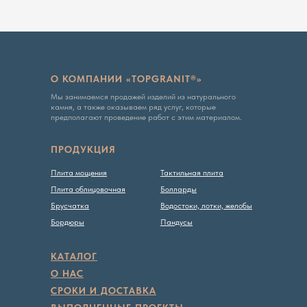
О КОМПАНИИ «TOPGRANIT®»
Мы занимаемся продажей изделий из натурального
камня, а также оказываем ряд услуг, которые
предполагают проведение работ с этим материалом.
ПРОДУКЦИЯ
Плита мощения
Тактильная плита
Плита облицовочная
Болларды
Брусчатка
Водостоки, лотки, желобы
Бордюры
Пандусы
КАТАЛОГ
О НАС
СРОКИ И ДОСТАВКА