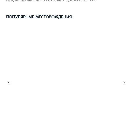
Предел прочности при сжатии в сухом сост: 122,8
ПОПУЛЯРНЫЕ МЕСТОРОЖДЕНИЯ
КАК С НАМИ
СВЯЗАТЬСЯ?
8 800 302-18-08
info@topgranit-expert.ru
г. Москва, Одинцово,
ул. Западная, 17, стр.24
г. Санкт-Петербург,
Ярославский
проспект 66 корп. 1