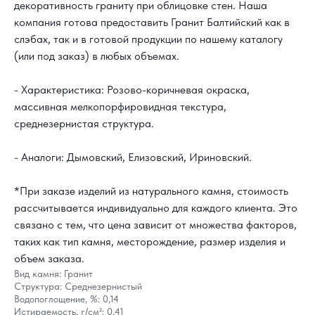
декоративность граниту при облицовке стен. Наша
компания готова предоставить Гранит Балтийский как в
слэбах, так и в готовой продукции по нашему каталогу
(или под заказ) в любых объемах.
- Характеристика: Розово-коричневая окраска,
массивная мелкопорфировидная текстура,
среднезернистая структура.
КАК С НАМИ
СВЯЗАТЬСЯ?
- Аналоги: Дымовский, Елизовский, Ириновский.
*При заказе изделий из натурального камня, стоимость
8 800 302-18-08
рассчитывается индивидуально для каждого клиента. Это
info@topgranit-expert.ru
связано с тем, что цена зависит от множества факторов,
таких как тип камня, месторождение, размер изделия и
г. Москва, Одинцово,
ул. Западная, 17, стр.24
объем заказа.
Вид камня: Гранит
г. Санкт-Петербург,
Ярославский
Структура: Среднезернистый
проспект 66 корп. 1
Водопоглощение, %: 0,14
Истираемость, г/см²: 0,41