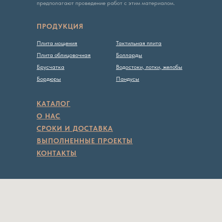
предполагают проведение работ с этим материалом.
Политика конфиденциальности
ПРОДУКЦИЯ
Плита мощения
Тактильная плита
Плита облицовочная
Болларды
Брусчатка
Водостоки, лотки, желобы
Бордюры
Пандусы
КАТАЛОГ
О НАС
СРОКИ И ДОСТАВКА
ВЫПОЛНЕННЫЕ ПРОЕКТЫ
КОНТАКТЫ