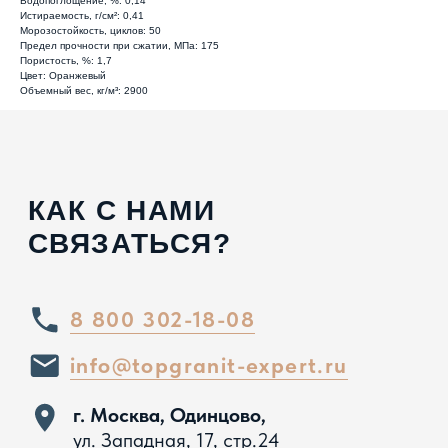
Водопоглощение, %: 0,14
Истираемость, г/см²: 0,41
г. Сочи, пгт. «Сириус»,
ул. 65 лет
Морозостойкость, циклов: 50
Победы, д.65
Предел прочности при сжатии, МПа: 175
Пористость, %: 1,7
Цвет: Оранжевый
Объемный вес, кг/м³: 2900