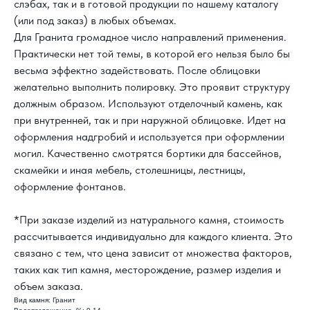
слэбах, так и в готовой продукции по нашему каталогу
(или под заказ) в любых объемах.
Для Гранита громадное число направлений применения.
Практически нет той темы, в которой его нельзя было бы
весьма эффектно задействовать. После облицовки
желательно выполнить полировку. Это проявит структуру
должным образом. Используют отделочный камень, как
при внутренней, так и при наружной облицовке. Идет на
оформления надгробий и используется при оформлении
КАК С НАМИ
могил. Качественно смотрятся бортики для бассейнов,
СВЯЗАТЬСЯ?
скамейки и иная мебель, столешницы, лестницы,
оформление фонтанов.
8 800 302-18-08
*При заказе изделий из натурального камня, стоимость
info@topgranit-expert.ru
рассчитывается индивидуально для каждого клиента. Это
г. Москва, Одинцово,
связано с тем, что цена зависит от множества факторов,
ул. Западная, 17, стр.24
таких как тип камня, месторождение, размер изделия и
объем заказа.
г. Санкт-Петербург,
Ярославский
проспект 66 корп. 1
Вид камня: Гранит