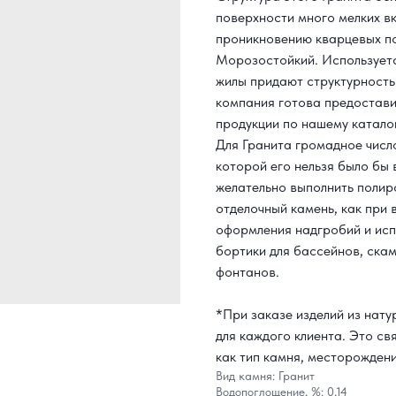
поверхности много мелких в
проникновению кварцевых по
Морозостойкий. Используетс
жилы придают структурность
компания готова предостав
продукции по нашему каталог
Для Гранита громадное числ
которой его нельзя было бы
желательно выполнить полир
отделочный камень, как при 
оформления надгробий и исп
бортики для бассейнов, скам
фонтанов.
*При заказе изделий из нат
для каждого клиента. Это св
как тип камня, месторождени
Вид камня: Гранит
Водопоглощение, %: 0,14