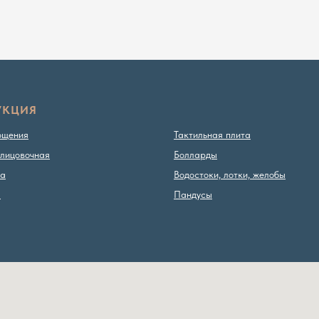
УКЦИЯ
ощения
Тактильная плита
лицовочная
Болларды
ка
Водостоки, лотки, желобы
ы
Пандусы