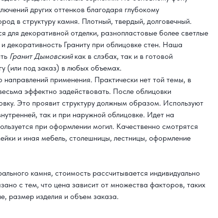
ключений других оттенков благодаря глубокому
род в структуру камня. Плотный, твердый, долговечный.
я для декоративной отделки, разнопластовые более светлые
 и декоративность Граниту при облицовке стен. Наша
ить
Гранит Дымовский
как в слэбах, так и в готовой
у (или под заказ) в любых объемах.
о направлений применения. Практически нет той темы, в
 весьма эффектно задействовать. После облицовки
овку. Это проявит структуру должным образом. Используют
внутренней, так и при наружной облицовке. Идет на
ользуется при оформлении могил. Качественно смотрятся
ейки и иная мебель, столешницы, лестницы, оформление
урального камня, стоимость рассчитывается индивидуально
язано с тем, что цена зависит от множества факторов, таких
е, размер изделия и объем заказа.