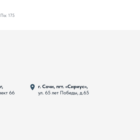
Па: 175
г,
г. Сочи, пгт. «Сириус»,
пект 66
ул. 65 лет Победы, д.65