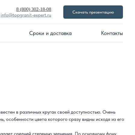
8 (800) 302-18-08
Скачать презентацию
info@topgranit-expert.ru
Сроки и доставка
Контакты
вестен в различных кругах своей доступностью. Очень
ь, особенности цвета которого сразу видны исходя из его
ладает средней степенью зернения. По основному фону