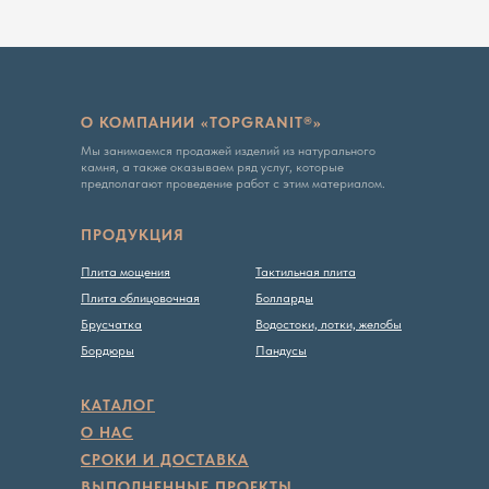
О КОМПАНИИ «TOPGRANIT®»
Мы занимаемся продажей изделий из натурального
камня, а также оказываем ряд услуг, которые
предполагают проведение работ с этим материалом.
Вся представленная на сайте информация, касающаяся
технических характеристик, наличия на складе, стоимости
товаров, носит информационный характер и ни при каких
условиях не является публичной офертой, определяемой
ПРОДУКЦИЯ
положениями Статьи 437 ГК РФ
Плита мощения
Тактильная плита
Политика конфиденциальности
Плита облицовочная
Болларды
Брусчатка
Водостоки, лотки, желобы
Бордюры
Пандусы
КАТАЛОГ
О НАС
СРОКИ И ДОСТАВКА
ВЫПОЛНЕННЫЕ ПРОЕКТЫ