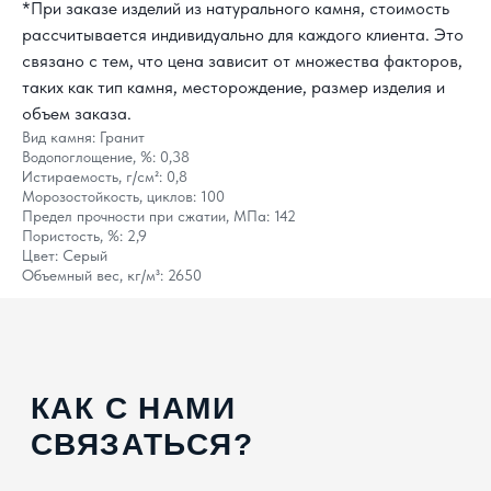
*При заказе изделий из натурального камня, стоимость
КАК С НАМИ
рассчитывается индивидуально для каждого клиента. Это
СВЯЗАТЬСЯ?
связано с тем, что цена зависит от множества факторов,
таких как тип камня, месторождение, размер изделия и
8 800 302-18-08
объем заказа.
info@topgranit-expert.ru
Вид камня: Гранит
Водопоглощение, %: 0,38
г. Москва, Одинцово,
Истираемость, г/см²: 0,8
ул. Западная, 17, стр.24
Морозостойкость, циклов: 100
Предел прочности при сжатии, МПа: 142
г. Санкт-Петербург,
Ярославский
Пористость, %: 2,9
проспект 66 корп. 1
Цвет: Серый
Объемный вес, кг/м³: 2650
г. Сочи, пгт. «Сириус»,
ул. 65 лет
Победы, д.65