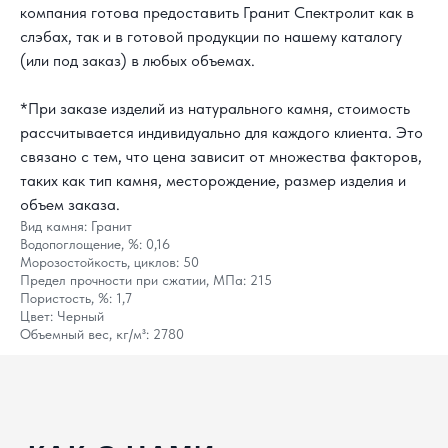
компания готова предоставить Гранит Спектролит как в
слэбах, так и в готовой продукции по нашему каталогу
(или под заказ) в любых объемах.
КАК С НАМИ
СВЯЗАТЬСЯ?
*При заказе изделий из натурального камня, стоимость
рассчитывается индивидуально для каждого клиента. Это
8 800 302-18-08
связано с тем, что цена зависит от множества факторов,
info@topgranit-expert.ru
таких как тип камня, месторождение, размер изделия и
объем заказа.
г. Москва, Одинцово,
Вид камня: Гранит
ул. Западная, 17, стр.24
Водопоглощение, %: 0,16
Морозостойкость, циклов: 50
г. Санкт-Петербург,
Ярославский
Предел прочности при сжатии, МПа: 215
проспект 66 корп. 1
Пористость, %: 1,7
Цвет: Черный
г. Сочи, пгт. «Сириус»,
ул. 65 лет
Объемный вес, кг/м³: 2780
Победы, д.65