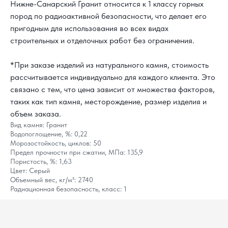
Нижне-Санарский Гранит относится к 1 классу горных
пород по радиоактивной безопасности, что делает его
пригодным для использования во всех видах
строительных и отделочных работ без ограничения.
КАК С НАМИ
СВЯЗАТЬСЯ?
*При заказе изделий из натурального камня, стоимость
рассчитывается индивидуально для каждого клиента. Это
8 800 302-18-08
связано с тем, что цена зависит от множества факторов,
таких как тип камня, месторождение, размер изделия и
info@topgranit-expert.ru
объем заказа.
г. Москва, Одинцово,
Вид камня: Гранит
ул. Западная, 17, стр.24
Водопоглощение, %: 0,22
Морозостойкость, циклов: 50
г. Санкт-Петербург,
Ярославский
Предел прочности при сжатии, МПа: 135,9
проспект 66 корп. 1
Пористость, %: 1,63
Цвет: Серый
г. Сочи, пгт. «Сириус»,
ул. 65 лет
Объемный вес, кг/м³: 2740
Победы, д.65
Радиационная безопасность, класс: 1