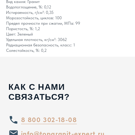
Вид камня: Гранит
Водопоглощение, %: 0,12
8 800 302-18-08
Истираемость, г/см²: 0,35
Морозостойкость, циклов: 100
info@topgranit-expert.ru
Предел прочности при сжатии, МПа: 99
Пористость, %: 1,2
г. Москва, Одинцово,
Цвет: Зеленый
ул. Западная, 17, стр.24
Удельная плотность, кг/см²: 3062
г. Санкт-Петербург,
Ярославский
Радиационная безопасность, класс: 1
проспект 66 корп. 1
Солестойкость, %: 0,2
г. Сочи, пгт. «Сириус»,
ул. 65 лет
Победы, д.65