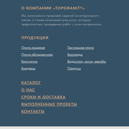
О КОМПАНИИ «TOPGRANIT®»
Мы занимаемся продажей изделий из натурального
камня, а также оказываем ряд услуг, которые
предполагают проведение работ с этим материалом.
Вся представленная на сайте информация, касающаяся
технических характеристик, наличия на складе, стоимости
ПРОДУКЦИЯ
товаров, носит информационный характер и ни при каких
условиях не является публичной офертой, определяемой
положениями Статьи 437 ГК РФ
Плита мощения
Тактильная плита
Плита облицовочная
Болларды
Политика конфиденциальности
Брусчатка
Водостоки, лотки, желобы
Бордюры
Пандусы
КАТАЛОГ
О НАС
СРОКИ И ДОСТАВКА
ВЫПОЛНЕННЫЕ ПРОЕКТЫ
КОНТАКТЫ