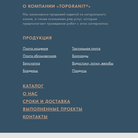
О КОМПАНИИ «TOPGRANIT®»
Мы занимаемся продажей изделий из натурального
камня, а также оказываем ряд услуг, которые
предполагают проведение работ с этим материалом.
ПРОДУКЦИЯ
Плита мощения
Тактильная плита
Плита облицовочная
Болларды
Брусчатка
Водостоки, лотки, желобы
Бордюры
Пандусы
Вся представленная на сайте информация, касающаяся
технических характеристик, наличия на складе, стоимости
товаров, носит информационный характер и ни при каких
условиях не является публичной офертой, определяемой
КАТАЛОГ
положениями Статьи 437 ГК РФ
О НАС
Политика конфиденциальности
СРОКИ И ДОСТАВКА
ВЫПОЛНЕННЫЕ ПРОЕКТЫ
КОНТАКТЫ